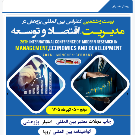
پوستر همایش
›
‹