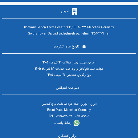
آدرس
Kommunikation Theresienstr. 134 / III 80333 München Germany
Goldis Tower, Second Sadeghiyeh Sq. Tehran 1451794711 Iran
تاریخ های کنفرانس
آخرین مهلت ارسال مقالات:
12 تیر
ماه
1405
مهلت ثبت نام کامل و پرداخت خدمات:
13 تیر
ماه
1405
روز برگزاری همایش:
19
تیرماه
1405
دبیرخانه کنفرانس
ایران : تهران، فلکه دوم صادقیه، برج گلدیس
Event Place:München Germany
09120125011 - Tel : 02171053038
ارتباط واتساپ
برگزار کنندگان