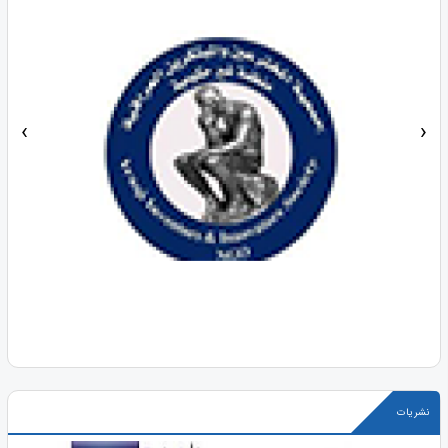
‹
›
نشریات