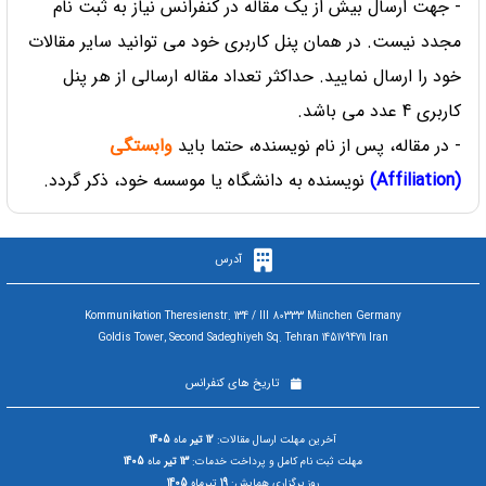
- جهت ارسال بیش از یک مقاله در کنفرانس نیاز به ثبت نام
مجدد نیست. در همان پنل کاربری خود می توانید سایر مقالات
خود را ارسال نمایید. حداکثر تعداد مقاله ارسالی از هر پنل
کاربری 4 عدد می باشد.
- در مقاله، پس از نام نویسنده، حتما باید
وابستگی
(Affiliation)
نویسنده به دانشگاه یا موسسه خود، ذکر گردد.
آدرس
Kommunikation Theresienstr. 134 / III 80333 München Germany
Goldis Tower, Second Sadeghiyeh Sq. Tehran 1451794711 Iran
تاریخ های کنفرانس
آخرین مهلت ارسال مقالات:
12 تیر
ماه
1405
مهلت ثبت نام کامل و پرداخت خدمات:
13 تیر
ماه
1405
روز برگزاری همایش:
19
تیرماه
1405