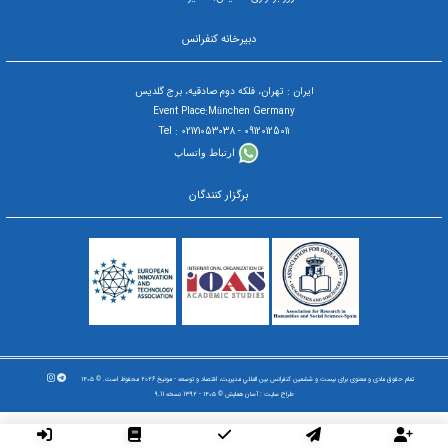
دبیرخانه کنفرانس
ایران : تهران، فلکه دوم صادقیه، برج گلدیس
Event Place:München Germany
09120125011 - Tel : 02171053038
ارتباط واتساپ
برگزار کنندگان
تمام حقوق مادی و معنوی برای بیست و ششمین کنفرانس بين المللي مديريت، اقتصاد و توسعه - مونیخ 2026 محفوظ است. © ۱۴۰۵
طراح سایت :
آسان همایش
© ۱۴۰۵ - 1392 نسخه 9.11