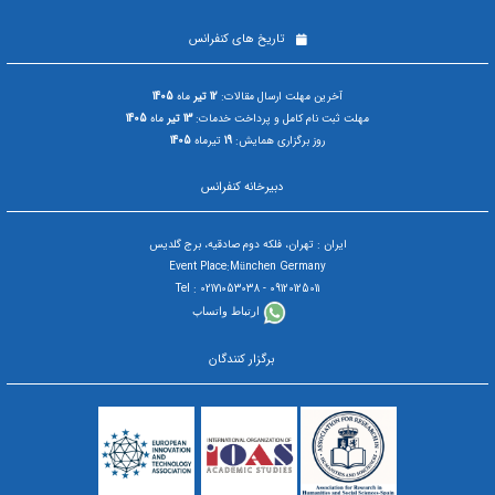
تاریخ های کنفرانس
آخرین مهلت ارسال مقالات:
12 تیر
ماه
1405
مهلت ثبت نام کامل و پرداخت خدمات:
13 تیر
ماه
1405
روز برگزاری همایش:
19
تیرماه
1405
دبیرخانه کنفرانس
ایران : تهران، فلکه دوم صادقیه، برج گلدیس
Event Place:München Germany
09120125011 - Tel : 02171053038
ارتباط واتساپ
برگزار کنندگان