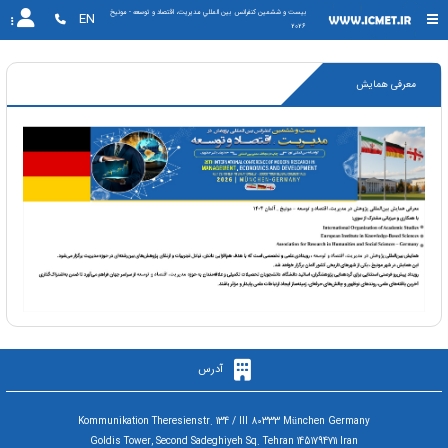
بیست و ششمین کنفرانس بين المللي مديريت، اقتصاد و توسعه - مونیخ 
EN
2026
معرفی همایش
آدرس
Kommunikation Theresienstr. 134 / III 80333 München Germany
Goldis Tower, Second Sadeghiyeh Sq. Tehran 1451794711 Iran