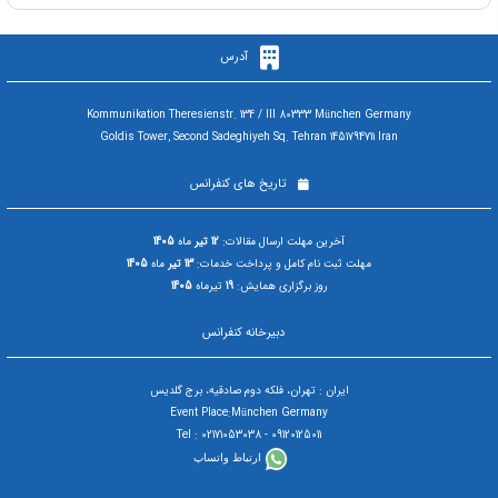
آدرس
Kommunikation Theresienstr. 134 / III 80333 München Germany
Goldis Tower, Second Sadeghiyeh Sq. Tehran 1451794711 Iran
تاریخ های کنفرانس
آخرین مهلت ارسال مقالات:
12 تیر
ماه
1405
مهلت ثبت نام کامل و پرداخت خدمات:
13 تیر
ماه
1405
روز برگزاری همایش:
19
تیرماه
1405
دبیرخانه کنفرانس
ایران : تهران، فلکه دوم صادقیه، برج گلدیس
Event Place:München Germany
09120125011 - Tel : 02171053038
ارتباط واتساپ