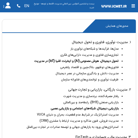
بیست و ششمین کنفرانس بين المللي مديريت، اقتصاد و توسعه - مونیخ 
EN
2026
محورهای همایش
۱. مدیریت نوآوری، فناوری و تحول دیجیتال
مدل‌ها، فرآیندها و شبکه‌های نوآوری باز
تجاری‌سازی فناوری و مدیریت دارایی‌های فکری
تحول دیجیتال، هوش مصنوعی (AI) و اینترنت اشیا (IoT) در مدیریت
فناوری‌های نوظهور، بلاک‌چین و اقتصاد پلتفرمی
مدیریت دانش و یادگیری سازمانی در عصر دیجیتال
ظرفیت نوآوری و توانمندی‌های فناورانه سازمان
۲. مدیریت بازرگانی، بازاریابی و تجارت جهانی
رفتار مصرف‌کننده، برندسازی و مدیریت شهرت
بازاریابی صنعتی (B2B)، رابطه‌مند و بین‌المللی
بازاریابی دیجیتال، شبکه‌های اجتماعی و بازاریابی عصبی
مدیریت استراتژیک در شرایط عدم قطعیت، بحران و دنیای VUCA
مدیریت فروش، فنون مذاکره و مدیریت ارتباط با مشتری (CRM)
استراتژی‌های ورود به بازارهای جهانی و توسعه صادرات در تجارت بین‌الملل
۳. مدیریت مالی، حسابداری و FinTech