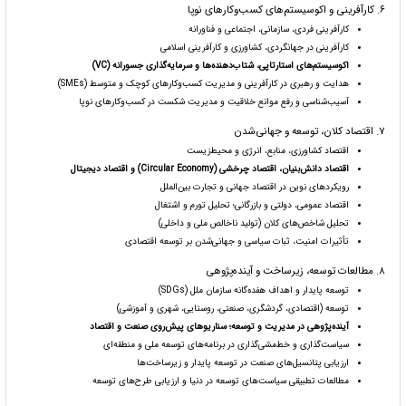
۶. کارآفرینی و اکوسیستم‌های کسب‌وکارهای نوپا
کارآفرینی فردی، سازمانی، اجتماعی و فناورانه
کارآفرینی در جهانگردی، کشاورزی و کارآفرینی اسلامی
اکوسیستم‌های استارتاپی، شتاب‌دهنده‌ها و سرمایه‌گذاری جسورانه (VC)
هدایت و رهبری در کارآفرینی و مدیریت کسب‌وکارهای کوچک و متوسط (SMEs)
آسیب‌شناسی و رفع موانع خلاقیت و مدیریت شکست در کسب‌وکارهای نوپا
۷. اقتصاد کلان، توسعه و جهانی‌شدن
اقتصاد کشاورزی، منابع، انرژی و محیط‌زیست
اقتصاد دانش‌بنیان، اقتصاد چرخشی (Circular Economy) و اقتصاد دیجیتال
رویکردهای نوین در اقتصاد جهانی و تجارت بین‌الملل
اقتصاد عمومی، دولتی و بازرگانی؛ تحلیل تورم و اشتغال
تحلیل شاخص‌های کلان (تولید ناخالص ملی و داخلی)
تأثیرات امنیت، ثبات سیاسی و جهانی‌شدن بر توسعه اقتصادی
۸. مطالعات توسعه، زیرساخت و آینده‌پژوهی
توسعه پایدار و اهداف هفده‌گانه سازمان ملل (SDGs)
توسعه (اقتصادی، گردشگری، صنعتی، روستایی، شهری و آموزشی)
آینده‌پژوهی در مدیریت و توسعه؛ سناریوهای پیش‌روی صنعت و اقتصاد
سیاست‌گذاری و خط‌مشی‌گذاری در برنامه‌های توسعه ملی و منطقه‌ای
ارزیابی پتانسیل‌های صنعت در توسعه پایدار و زیرساخت‌ها
مطالعات تطبیقی سیاست‌های توسعه در دنیا و ارزیابی طرح‌های توسعه